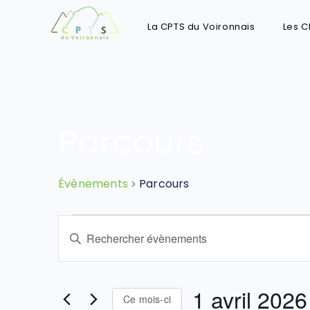
La CPTS du Voironnais
Les C
Parcours
Évènements
Parcours
R
S
e
a
c
i
h
s
1 avril 2026
Ce mois-ci
e
i