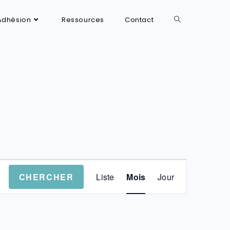
Adhésion
Ressources
Contact
N
CHERCHER
Liste
Mois
Jour
a
v
i
g