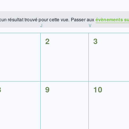
un résultat trouvé pour cette vue. Passer aux
évènements s
N
J
V
o
t
0
0
0
1
2
3
i
é
é
é
c
e
v
v
v
è
è
è
n
n
n
0
0
0
8
9
10
e
e
e
é
é
é
m
m
m
v
v
v
e
e
e
è
è
è
n
n
n