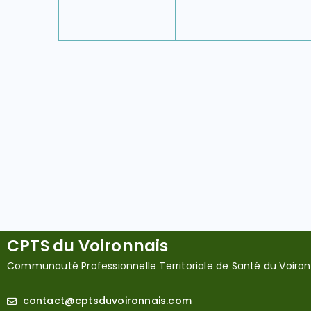
e
e
c
è
è
l
n
n
n
n
é
t
t
t
.
e
e
,
,
,
m
m
e
e
n
n
t
t
t
,
,
,
CPTS du Voironnais
Communauté Professionnelle Territoriale de Santé du Voiron
contact@cptsduvoironnais.com