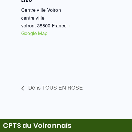
LIEU
Centre ville Voiron
centre ville
voiron
,
38500
France
+
Google Map
Défis TOUS EN ROSE
CPTS du Voironnais